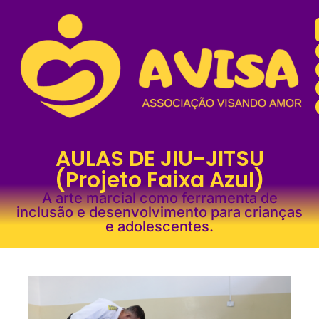
AULAS DE JIU-JITSU
(Projeto Faixa Azul)
A arte marcial como ferramenta de
inclusão e desenvolvimento para crianças
e adolescentes.