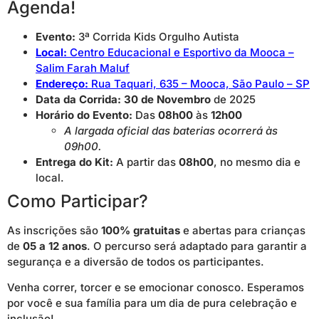
Agenda!
Evento:
3ª Corrida Kids Orgulho Autista
Local:
Centro Educacional e Esportivo da Mooca –
Salim Farah Maluf
Endereço:
Rua Taquari, 635 – Mooca, São Paulo – SP
Data da Corrida:
30 de Novembro
de 2025
Horário do Evento:
Das
08h00
às
12h00
A largada oficial das baterias ocorrerá às
09h00.
Entrega do Kit:
A partir das
08h00
, no mesmo dia e
local.
Como Participar?
As inscrições são
100% gratuitas
e abertas para crianças
de
05 a 12 anos
. O percurso será adaptado para garantir a
segurança e a diversão de todos os participantes.
Venha correr, torcer e se emocionar conosco. Esperamos
por você e sua família para um dia de pura celebração e
inclusão!