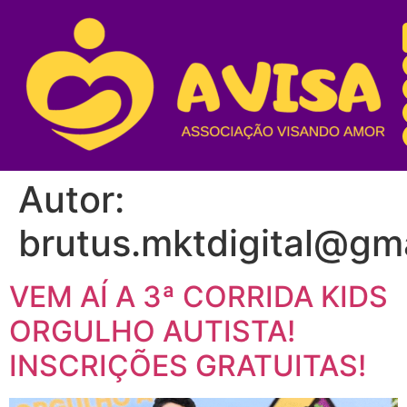
Autor:
brutus.mktdigital@gm
VEM AÍ A 3ª CORRIDA KIDS
ORGULHO AUTISTA!
INSCRIÇÕES GRATUITAS!