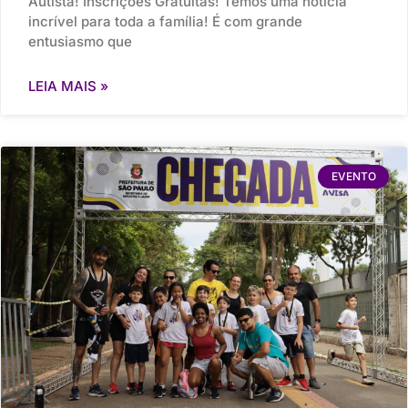
Autista! Inscrições Gratuitas! Temos uma notícia
incrível para toda a família! É com grande
entusiasmo que
LEIA MAIS »
EVENTO